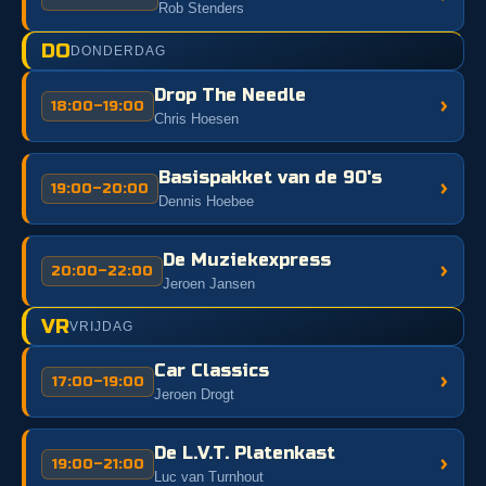
Rob Stenders
DO
DONDERDAG
Drop The Needle
›
18:00–19:00
Chris Hoesen
Basispakket van de 90's
›
19:00–20:00
Dennis Hoebee
De Muziekexpress
›
20:00–22:00
Jeroen Jansen
VR
VRIJDAG
Car Classics
›
17:00–19:00
Jeroen Drogt
De L.V.T. Platenkast
›
19:00–21:00
Luc van Turnhout