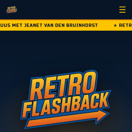
☰
 JEANET VAN DEN BRUINHORST
★ RETRO FLASH