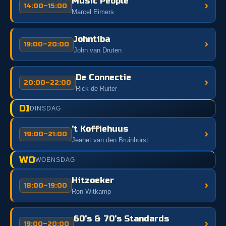
Music People
›
14:00–15:00
Marcel Eimers
Johntiba
›
19:00–20:00
John van Druten
De Connectie
›
20:00–22:00
Rick de Ruiter
DI
DINSDAG
't Koffiehuus
›
19:00–21:00
Jeanet van den Bruinhorst
WO
WOENSDAG
Hitzoeker
›
18:00–19:00
Ron Witkamp
60's & 70's Standards
›
19:00–20:00