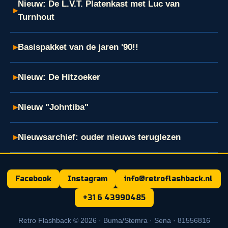
Nieuw: De L.V.T. Platenkast met Luc van
▸
Turnhout
▸
Basispakket van de jaren '90!!
▸
Nieuw: De Hitzoeker
▸
Nieuw "Johntiba"
▸
Nieuwsarchief: ouder nieuws teruglezen
Facebook
Instagram
info@retroflashback.nl
+31 6 43990485
Retro Flashback © 2026 · Buma/Stemra · Sena · 81556816