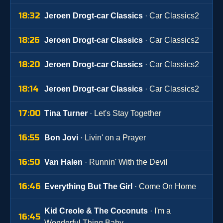
18:32
Jeroen Drogt-car Classics
· Car Classics2
18:26
Jeroen Drogt-car Classics
· Car Classics2
18:20
Jeroen Drogt-car Classics
· Car Classics2
18:14
Jeroen Drogt-car Classics
· Car Classics2
17:00
Tina Turner
· Let's Stay Together
16:55
Bon Jovi
· Livin' on a Prayer
16:50
Van Halen
· Runnin' With the Devil
16:46
Everything But The Girl
· Come On Home
Kid Creole & The Coconuts
· I'm a
16:45
Wonderful Thing Baby