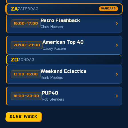
ZA
ZATERDAG
Retro Flashback
›
16:00–17:00
Chris Hoesen
American Top 40
›
20:00–23:00
Casey Kasem
ZO
ZONDAG
Weekend Eclectica
›
13:00–16:00
Henk Peeters
PUP40
›
16:00–20:00
Rob Stenders
ELKE WEEK