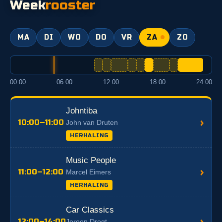
Week
rooster
MA
DI
WO
DO
VR
ZA
ZO
00:00
06:00
12:00
18:00
24:00
Johntiba
›
10:00–11:00
John van Druten
HERHALING
Music People
›
11:00–12:00
Marcel Eimers
HERHALING
Car Classics
›
12:00–14:00
Jeroen Drogt