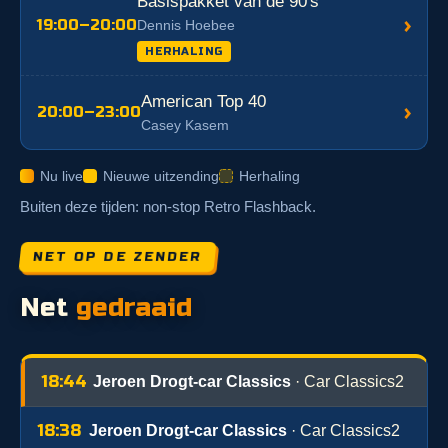
Basispakket van de 90's
›
19:00–20:00
Dennis Hoebee
HERHALING
American Top 40
›
20:00–23:00
Casey Kasem
Nu live
Nieuwe uitzending
Herhaling
Buiten deze tijden: non-stop Retro Flashback.
NET OP DE ZENDER
Net
gedraaid
18:44
Jeroen Drogt-car Classics
· Car Classics2
18:38
Jeroen Drogt-car Classics
· Car Classics2